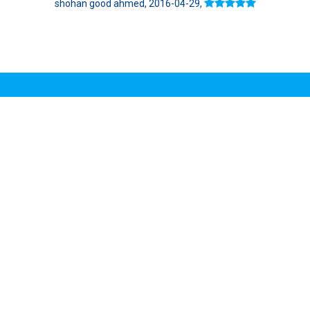
shohan good ahmed, 2016-04-29,
TECHNICAL DETAILS:
App name:
Athan Pro | Horaires de Prières Islam
Category:
App Islamiques
Publisher:
Quanticapps
App version:
2.5.24
Published:
2016-04-17
OS:
Windows, iOS, Android,